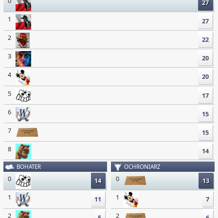
0
27
1
27
2
22
3
20
4
20
5
17
6
15
7
15
8
14
BOHATER
OCHRONIARZ
0
0
14
13
1
1
11
7
2
2
5
6