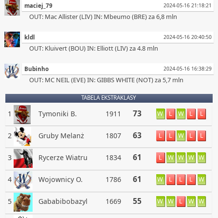
maciej_79
2024-05-16 21:18:21
OUT: Mac Allister (LIV) IN: Mbeumo (BRE) za 6,8 mln
kldl
2024-05-16 20:40:50
OUT: Kluivert (BOU) IN: Elliott (LIV) za 4.8 mln
Bubinho
2024-05-16 16:38:29
OUT: MC NEIL (EVE) IN: GIBBS WHITE (NOT) za 5,7 mln
TABELA EKSTRAKLASY
73
W
L
W
L
L
1
Tymoniki B.
1911
63
L
L
W
L
L
2
Gruby Melanż
1807
61
L
W
W
W
W
3
Rycerze Wiatru
1834
61
W
L
L
L
W
4
Wojownicy O.
1786
55
W
W
L
W
W
5
Gababibobazyl
1669